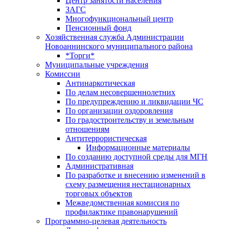
Центр занятоcти населения
ЗАГС
Многофункциональный центр
Пенсионный фонд
Хозяйственная служба Администрации
Новоаннинского муниципального района
*Торги*
Муниципальные учреждения
Комиссии
Антинаркотическая
По делам несовершеннолетних
По предупреждению и ликвидации ЧС
По организации оздоровления
По градостроительству и земельным
отношениям
Антитеррористическая
Информационные материалы
По созданию доступной среды для МГН
Административная
По разработке и внесению изменений в
схему размещения нестационарных
торговых объектов
Межведомственная комиссия по
профилактике правонарушений
Программно-целевая деятельность