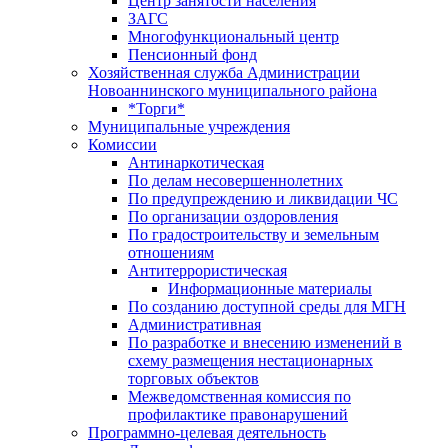
Центр занятоcти населения
ЗАГС
Многофункциональный центр
Пенсионный фонд
Хозяйственная служба Администрации
Новоаннинского муниципального района
*Торги*
Муниципальные учреждения
Комиссии
Антинаркотическая
По делам несовершеннолетних
По предупреждению и ликвидации ЧС
По организации оздоровления
По градостроительству и земельным
отношениям
Антитеррористическая
Информационные материалы
По созданию доступной среды для МГН
Административная
По разработке и внесению изменений в
схему размещения нестационарных
торговых объектов
Межведомственная комиссия по
профилактике правонарушений
Программно-целевая деятельность