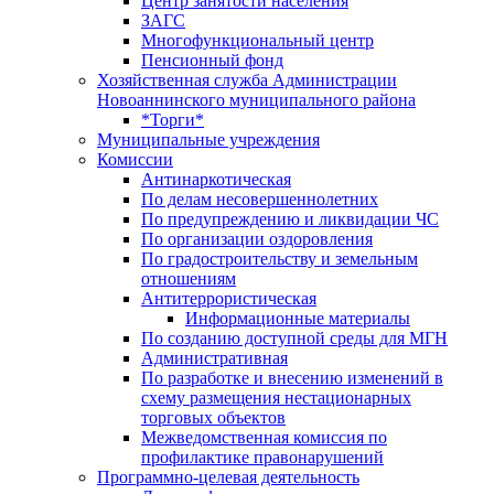
Центр занятоcти населения
ЗАГС
Многофункциональный центр
Пенсионный фонд
Хозяйственная служба Администрации
Новоаннинского муниципального района
*Торги*
Муниципальные учреждения
Комиссии
Антинаркотическая
По делам несовершеннолетних
По предупреждению и ликвидации ЧС
По организации оздоровления
По градостроительству и земельным
отношениям
Антитеррористическая
Информационные материалы
По созданию доступной среды для МГН
Административная
По разработке и внесению изменений в
схему размещения нестационарных
торговых объектов
Межведомственная комиссия по
профилактике правонарушений
Программно-целевая деятельность