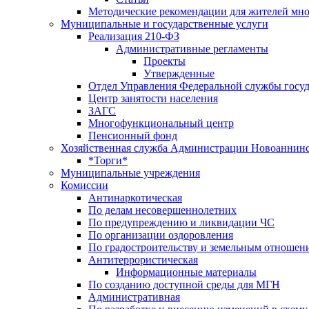
Методические рекомендации для жителей мн
Муниципальные и государственные услуги
Реализация 210-ФЗ
Административные регламенты
Проекты
Утвержденные
Отдел Управления Федеральной службы госуд
Центр занятоcти населения
ЗАГС
Многофункциональный центр
Пенсионный фонд
Хозяйственная служба Администрации Новоаннинс
*Торги*
Муниципальные учреждения
Комиссии
Антинаркотическая
По делам несовершеннолетних
По предупреждению и ликвидации ЧС
По организации оздоровления
По градостроительству и земельным отношен
Антитеррористическая
Информационные материалы
По созданию доступной среды для МГН
Административная