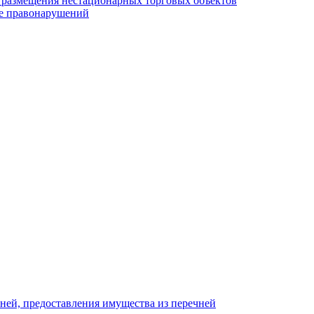
у размещения нестационарных торговых объектов
е правонарушений
ней, предоставления имущества из перечней