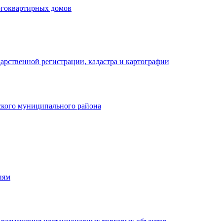
огоквартирных домов
арственной регистрации, кадастра и картографии
кого муниципального района
иям