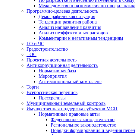
По разработке и внесению изменений в схем
Межведомственная комиссия по профилактик
Программно-целевая деятельность
Демографическая ситуация
Тенденции развития района
Анализ направления развития
Анализ неэффективных расходов
Комментарии к негативным тенденциям
ГО и ЧС
Градостроительство
ТОС
Проектная деятельность
Антикоррупционная деятельность
Нормативная база
Мероприятия
Антимонопольный комплаенс
Торги
Всероссийская перепись
Прессрелизы
Муниципальный земельный контроль
Имущественная поддержка субъектов МСП
Нормативные правовые акты
Федеральное законодательство
Региональное законодательство
Порядки формирования и ведения переч