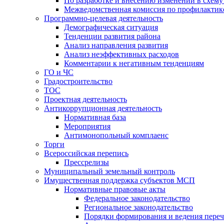
По разработке и внесению изменений в схем
Межведомственная комиссия по профилактик
Программно-целевая деятельность
Демографическая ситуация
Тенденции развития района
Анализ направления развития
Анализ неэффективных расходов
Комментарии к негативным тенденциям
ГО и ЧС
Градостроительство
ТОС
Проектная деятельность
Антикоррупционная деятельность
Нормативная база
Мероприятия
Антимонопольный комплаенс
Торги
Всероссийская перепись
Прессрелизы
Муниципальный земельный контроль
Имущественная поддержка субъектов МСП
Нормативные правовые акты
Федеральное законодательство
Региональное законодательство
Порядки формирования и ведения переч