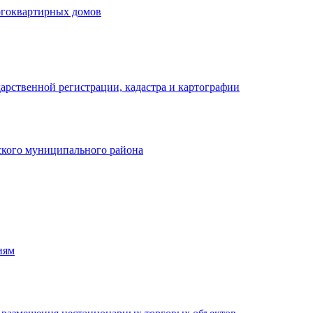
огоквартирных домов
арственной регистрации, кадастра и картографии
кого муниципального района
иям