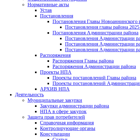
Нормативные акты
Устав
Постановления
Постановления Главы Новоаннинского 
Постановления главы района 2025 
Постановления Администрации района
Постановления Администрации ра
Постановления Администрации рай
Постановления Администрации ра
Распоряжения
Распоряжения Главы района
Распоряжения Администрации района
Проекты НПА
Проекты постановлений Главы района
Проекты постановлений Администраци
АРХИВ НПА
Деятельность
Муниципальные закупки
Закупки администрации района
НПА в сфере закупок
Защита прав потребителей
Справочная информация
Контролирующие органы
Консультации
Статьи