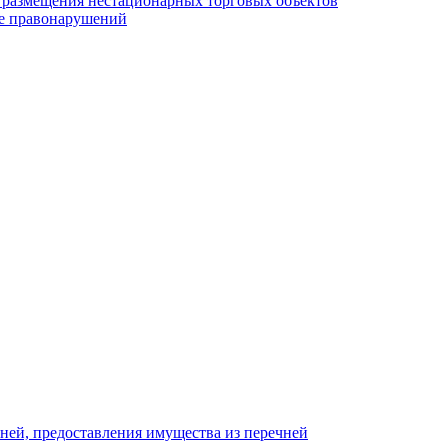
у размещения нестационарных торговых объектов
е правонарушений
ней, предоставления имущества из перечней