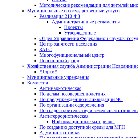
Методические рекомендации для жителей мн
Муниципальные и государственные услуги
Реализация 210-ФЗ
Административные регламенты
Проекты
Утвержденные
Отдел Управления Федеральной службы госуд
Центр занятоcти населения
ЗАГС
Многофункциональный центр
Пенсионный фонд
Хозяйственная служба Администрации Новоаннинс
*Торги*
Муниципальные учреждения
Комиссии
Антинаркотическая
По делам несовершеннолетних
По предупреждению и ликвидации ЧС
По организации оздоровления
По градостроительству и земельным отношен
Антитеррористическая
Информационные материалы
По созданию доступной среды для МГН
Административная