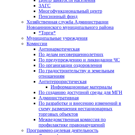
Центр занятоcти населения
ЗАГС
Многофункциональный центр
Пенсионный фонд
Хозяйственная служба Администрации
Новоаннинского муниципального района
*Торги*
Муниципальные учреждения
Комиссии
Антинаркотическая
По делам несовершеннолетних
По предупреждению и ликвидации ЧС
По организации оздоровления
По градостроительству и земельным
отношениям
Антитеррористическая
Информационные материалы
По созданию доступной среды для МГН
Административная
По разработке и внесению изменений в
схему размещения нестационарных
торговых объектов
Межведомственная комиссия по
профилактике правонарушений
Программно-целевая деятельность