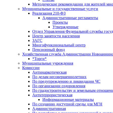
Методические рекомендации для жителей мн
Муниципальные и государственные услуги
Реализация 210-ФЗ
Административные регламенты
Проекты
Утвержденные
Отдел Управления Федеральной службы госуд
Центр занятоcти населения
ЗАГС
Многофункциональный центр
Пенсионный фонд
Хозяйственная служба Администрации Новоаннинс
*Торги*
Муниципальные учреждения
Комиссии
Антинаркотическая
По делам несовершеннолетних
По предупреждению и ликвидации ЧС
По организации оздоровления
По градостроительству и земельным отношен
Антитеррористическая
Информационные материалы
По созданию доступной среды для МГН
Административная