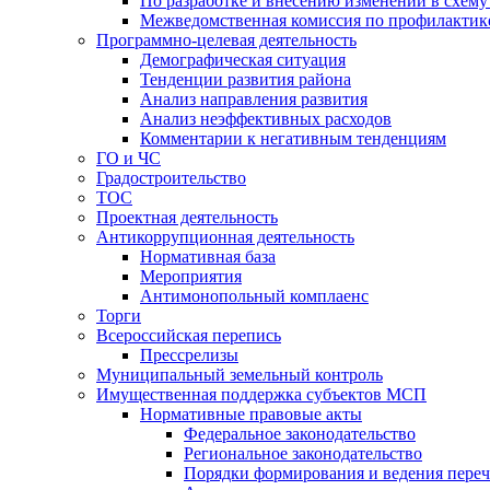
По разработке и внесению изменений в схем
Межведомственная комиссия по профилактик
Программно-целевая деятельность
Демографическая ситуация
Тенденции развития района
Анализ направления развития
Анализ неэффективных расходов
Комментарии к негативным тенденциям
ГО и ЧС
Градостроительство
ТОС
Проектная деятельность
Антикоррупционная деятельность
Нормативная база
Мероприятия
Антимонопольный комплаенс
Торги
Всероссийская перепись
Прессрелизы
Муниципальный земельный контроль
Имущественная поддержка субъектов МСП
Нормативные правовые акты
Федеральное законодательство
Региональное законодательство
Порядки формирования и ведения переч