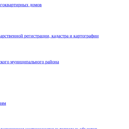
огоквартирных домов
арственной регистрации, кадастра и картографии
кого муниципального района
иям