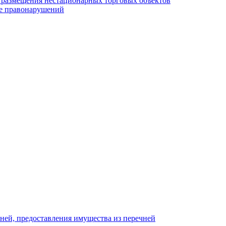
у размещения нестационарных торговых объектов
е правонарушений
ней, предоставления имущества из перечней