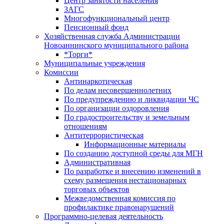
Центр занятоcти населения
ЗАГС
Многофункциональный центр
Пенсионный фонд
Хозяйственная служба Администрации
Новоаннинского муниципального района
*Торги*
Муниципальные учреждения
Комиссии
Антинаркотическая
По делам несовершеннолетних
По предупреждению и ликвидации ЧС
По организации оздоровления
По градостроительству и земельным
отношениям
Антитеррористическая
Информационные материалы
По созданию доступной среды для МГН
Административная
По разработке и внесению изменений в
схему размещения нестационарных
торговых объектов
Межведомственная комиссия по
профилактике правонарушений
Программно-целевая деятельность