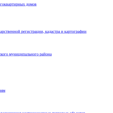
огоквартирных домов
арственной регистрации, кадастра и картографии
кого муниципального района
иям