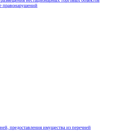
у размещения нестационарных торговых объектов
е правонарушений
ней, предоставления имущества из перечней