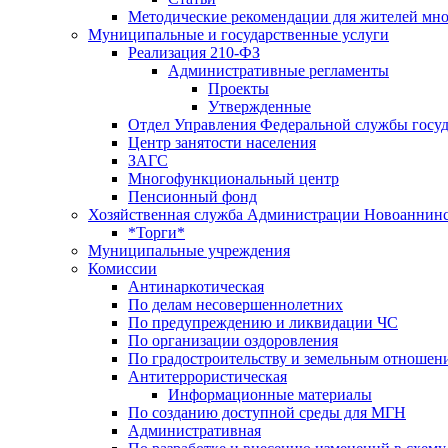
Методические рекомендации для жителей мн
Муниципальные и государственные услуги
Реализация 210-ФЗ
Административные регламенты
Проекты
Утвержденные
Отдел Управления Федеральной службы госуд
Центр занятоcти населения
ЗАГС
Многофункциональный центр
Пенсионный фонд
Хозяйственная служба Администрации Новоаннинс
*Торги*
Муниципальные учреждения
Комиссии
Антинаркотическая
По делам несовершеннолетних
По предупреждению и ликвидации ЧС
По организации оздоровления
По градостроительству и земельным отношен
Антитеррористическая
Информационные материалы
По созданию доступной среды для МГН
Административная