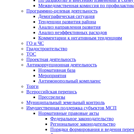
По разработке и внесению изменений в схем
Межведомственная комиссия по профилактик
Программно-целевая деятельность
Демографическая ситуация
Тенденции развития района
Анализ направления развития
Анализ неэффективных расходов
Комментарии к негативным тенденциям
ГО и ЧС
Градостроительство
ТОС
Проектная деятельность
Антикоррупционная деятельность
Нормативная база
Мероприятия
Антимонопольный комплаенс
Торги
Всероссийская перепись
Прессрелизы
Муниципальный земельный контроль
Имущественная поддержка субъектов МСП
Нормативные правовые акты
Федеральное законодательство
Региональное законодательство
Порядки формирования и ведения переч