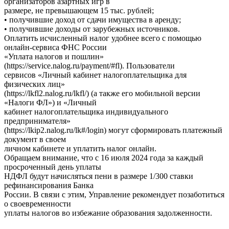
организаторов азартных игр в
размере, не превышающем 15 тыс. рублей;
• получившие доход от сдачи имущества в аренду;
• получившие доходы от зарубежных источников.
Оплатить исчисленный налог удобнее всего с помощью
онлайн-сервиса ФНС России
«Уплата налогов и пошлин»
(https://service.nalog.ru/payment/#fl). Пользователи
сервисов «Личный кабинет налогоплательщика для
физических лиц»
(https://lkfl2.nalog.ru/lkfl/) (а также его мобильной версии
«Налоги ФЛ») и «Личный
кабинет налогоплательщика индивидуального
предпринимателя»
(https://lkip2.nalog.ru/lk#/login) могут сформировать платежный
документ в своем
личном кабинете и уплатить налог онлайн.
Обращаем внимание, что с 16 июля 2024 года за каждый
просроченный день уплаты
НДФЛ будут начисляться пени в размере 1/300 ставки
рефинансирования Банка
России. В связи с этим, Управление рекомендует позаботиться
о своевременности
уплаты налогов во избежание образования задолженности.