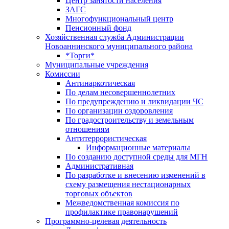
Центр занятоcти населения
ЗАГС
Многофункциональный центр
Пенсионный фонд
Хозяйственная служба Администрации
Новоаннинского муниципального района
*Торги*
Муниципальные учреждения
Комиссии
Антинаркотическая
По делам несовершеннолетних
По предупреждению и ликвидации ЧС
По организации оздоровления
По градостроительству и земельным
отношениям
Антитеррористическая
Информационные материалы
По созданию доступной среды для МГН
Административная
По разработке и внесению изменений в
схему размещения нестационарных
торговых объектов
Межведомственная комиссия по
профилактике правонарушений
Программно-целевая деятельность