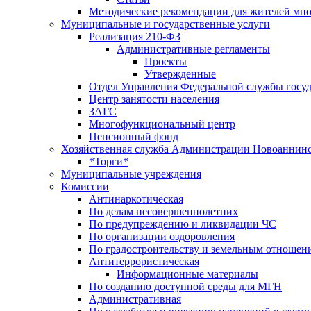
Методические рекомендации для жителей мн
Муниципальные и государственные услуги
Реализация 210-ФЗ
Административные регламенты
Проекты
Утвержденные
Отдел Управления Федеральной службы госуд
Центр занятоcти населения
ЗАГС
Многофункциональный центр
Пенсионный фонд
Хозяйственная служба Администрации Новоаннинс
*Торги*
Муниципальные учреждения
Комиссии
Антинаркотическая
По делам несовершеннолетних
По предупреждению и ликвидации ЧС
По организации оздоровления
По градостроительству и земельным отношен
Антитеррористическая
Информационные материалы
По созданию доступной среды для МГН
Административная