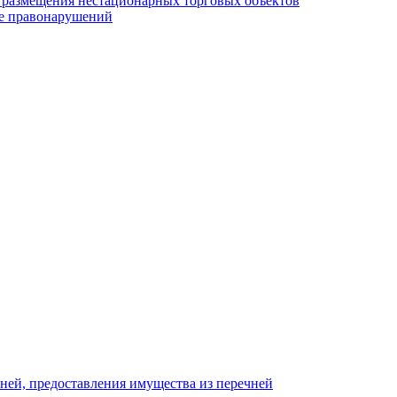
у размещения нестационарных торговых объектов
е правонарушений
ней, предоставления имущества из перечней