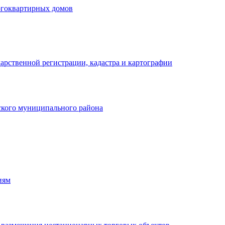
огоквартирных домов
арственной регистрации, кадастра и картографии
кого муниципального района
иям