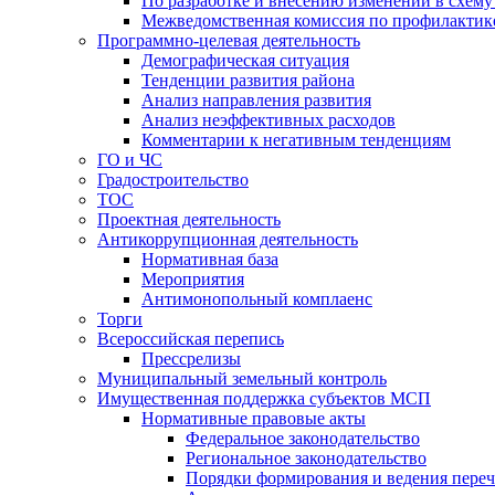
По разработке и внесению изменений в схем
Межведомственная комиссия по профилактик
Программно-целевая деятельность
Демографическая ситуация
Тенденции развития района
Анализ направления развития
Анализ неэффективных расходов
Комментарии к негативным тенденциям
ГО и ЧС
Градостроительство
ТОС
Проектная деятельность
Антикоррупционная деятельность
Нормативная база
Мероприятия
Антимонопольный комплаенс
Торги
Всероссийская перепись
Прессрелизы
Муниципальный земельный контроль
Имущественная поддержка субъектов МСП
Нормативные правовые акты
Федеральное законодательство
Региональное законодательство
Порядки формирования и ведения переч