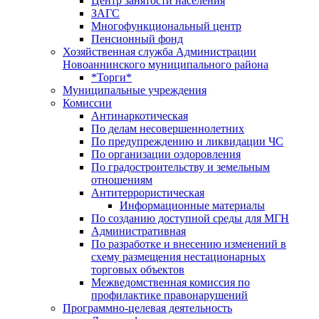
Центр занятоcти населения
ЗАГС
Многофункциональный центр
Пенсионный фонд
Хозяйственная служба Администрации
Новоаннинского муниципального района
*Торги*
Муниципальные учреждения
Комиссии
Антинаркотическая
По делам несовершеннолетних
По предупреждению и ликвидации ЧС
По организации оздоровления
По градостроительству и земельным
отношениям
Антитеррористическая
Информационные материалы
По созданию доступной среды для МГН
Административная
По разработке и внесению изменений в
схему размещения нестационарных
торговых объектов
Межведомственная комиссия по
профилактике правонарушений
Программно-целевая деятельность