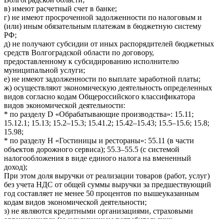
в) имеют расчетный счет в банке;
г) не имеют просроченной задолженности по налоговым и
(или) иным обязательным платежам в бюджетную систему
РФ;
д) не получают субсидии от иных распорядителей бюджетных
средств Волгоградской области по договору,
предоставленному к субсидированию исполнителю
муниципальной услуги;
е) не имеют задолженности по выплате заработной платы;
ж) осуществляют экономическую деятельность определенных
видов согласно кодам Общероссийского классификатора
видов экономической деятельности:
* по разделу D «Обрабатывающие производства»: 15.11;
15.12.1; 15.13; 15.2–15.3; 15.41.2; 15.42–15.43; 15.5–15.6; 15.8;
15.98;
* по разделу Н «Гостиницы и рестораны»: 55.11 (в части
объектов дорожного сервиса); 55.3–55.5 (с системой
налогообложения в виде единого налога на вмененный
доход);
При этом доля выручки от реализации товаров (работ, услуг)
без учета НДС от общей суммы выручки за предшествующий
год составляет не менее 50 процентов по вышеуказанным
кодам видов экономической деятельности;
з) не являются кредитными организациями, страховыми