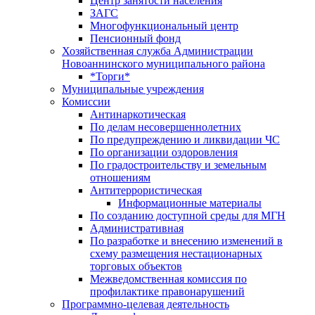
Центр занятоcти населения
ЗАГС
Многофункциональный центр
Пенсионный фонд
Хозяйственная служба Администрации
Новоаннинского муниципального района
*Торги*
Муниципальные учреждения
Комиссии
Антинаркотическая
По делам несовершеннолетних
По предупреждению и ликвидации ЧС
По организации оздоровления
По градостроительству и земельным
отношениям
Антитеррористическая
Информационные материалы
По созданию доступной среды для МГН
Административная
По разработке и внесению изменений в
схему размещения нестационарных
торговых объектов
Межведомственная комиссия по
профилактике правонарушений
Программно-целевая деятельность