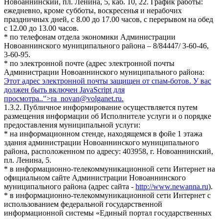
Новоаннинский, пл. Ленина, 5, каб. 10, 22. График работы:
ежедневно, кроме субботы, воскресенья и нерабочих
праздничных дней, с 8.00 до 17.00 часов, с перерывом на обед
с 12.00 до 13.00 часов.
* по телефонам отдела экономики Администрации
Новоаннинского муниципального района – 8/84447/ 3-60-46,
3-60-95.
* по электронной почте (адрес электронной почты
Администрации Новоаннинского муниципального района:
Этот адрес электронной почты защищен от спам-ботов. У вас
должен быть включен JavaScript для
просмотра.
.">
ra_novan@volganet.ru
.
1.3.2. Публичное информирование осуществляется путем
размещения информации об Исполнителе услуги и о порядке
предоставления муниципальной услуги:
* на информационном стенде, находящемся в фойе 1 этажа
здания администрации Новоаннинского муниципального
района, расположенном по адресу: 403958, г. Новоаннинский,
пл. Ленина, 5.
* в информационно-телекоммуникационной сети Интернет на
официальном сайте Администрации Новоаннинского
муниципального района (адрес сайта -
http://www.newanna.ru
).
* в информационно-телекоммуникационной сети Интернет с
использованием федеральной государственной
информационной системы «Единый портал государственных